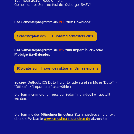
Sa., 15.08.2026, 16:00 Uhr c.t.
Gemeinsames Sommerfest der Coburger SVSV!
Das Semesterprogramm als
PDF
zum Download:
Semesterplan des 310. Sommersemesters 2026
Das Semesterprogramm als
ICS
zum Import in PC- oder
Mobilgeräte-Kalender:
ICS-Datei zum Import des aktuellen Semesterplans
Beispiel Outlook: ICS-Datei herunterladen und im Menü "Datei" ->
"Öffnen" -> "Importieren" auswählen.
Die Terminerinnerung muss bei Bedarf individuell eingestellt
werden.
Die Termine des
Münchner Ernestina-Stammtisches
sind direkt
über die Webseite
www.ernestina-muenchen.de
abzurufen.